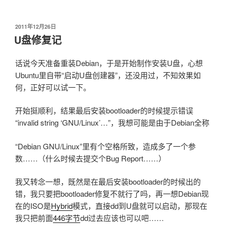
发
2011年12月26日
布
U盘修复记
于
话说今天准备重装Debian，于是开始制作安装U盘，心想
Ubuntu里自带“启动U盘创建器”，还没用过，不知效果如
何，正好可以试一下。
开始挺顺利，结果最后安装bootloader的时候提示错误
“invalid string ‘GNU/Linux’…”，我想可能是由于Debian全称
“Debian GNU/Linux”里有个空格所致，造成多了一个参
数……（什么时候去提交个Bug Report……）
我又转念一想，既然是在最后安装bootloader的时候出的
错，我只要把bootloader修复不就行了吗，再一想Debian现
在的ISO是
Hybrid
模式，直接dd到U盘就可以启动，那现在
我只把前面
446字节
dd过去应该也可以吧……