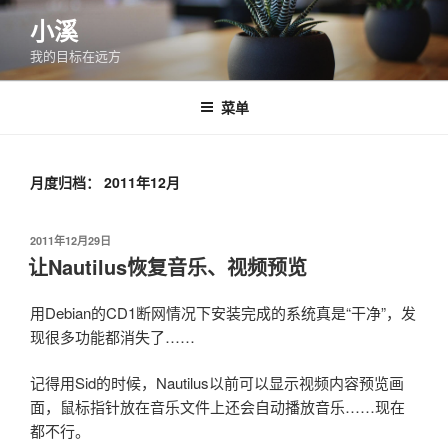
跳
小溪
至
我的目标在远方
内
容
菜单
月度归档：
2011年12月
发
2011年12月29日
布
让Nautilus恢复音乐、视频预览
于
用Debian的CD1断网情况下安装完成的系统真是“干净”，发
现很多功能都消失了……
记得用Sid的时候，Nautilus以前可以显示视频内容预览画
面，鼠标指针放在音乐文件上还会自动播放音乐……现在
都不行。