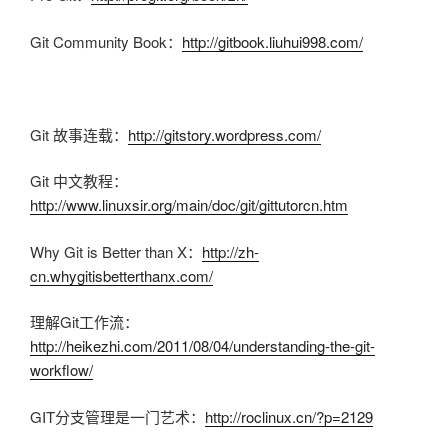
Git Community Book：
http://gitbook.liuhui998.com/
Git 故事连载：
http://gitstory.wordpress.com/
Git 中文教程：
http://www.linuxsir.org/main/doc/git/gittutorcn.htm
Why Git is Better than X：
http://zh-
cn.whygitisbetterthanx.com/
理解Git工作流：
http://heikezhi.com/2011/08/04/understanding-the-git-
workflow/
GIT分支管理是一门艺术：
http://roclinux.cn/?p=2129