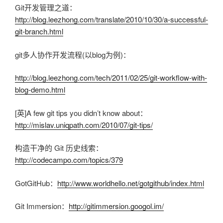
Git开发管理之道：
http://blog.leezhong.com/translate/2010/10/30/a-successful-
git-branch.html
git多人协作开发流程(以blog为例)：
http://blog.leezhong.com/tech/2011/02/25/git-workflow-with-
blog-demo.html
[英]A few git tips you didn’t know about：
http://mislav.uniqpath.com/2010/07/git-tips/
构造干净的 Git 历史线索：
http://codecampo.com/topics/379
GotGitHub：
http://www.worldhello.net/gotgithub/index.html
Git Immersion：
http://gitimmersion.googol.im/