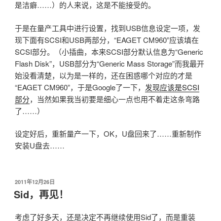
是洁癖……）的人来说，这是不能接受的。
于是在量产工具中进行设置，找到USB信息设定一项，发
现下面有SCSI和USB两部分，“EAGET CM960”应该填在
SCSI部分。（小插曲，本来SCSI部分默认信息为“Generic
Flash Disk”，USB部分为“Generic Mass Storage”而我最开
始没看清楚，以为是一样的，还在困惑哪个对应的才是
“EAGET CM960”，于是Google了一下，
发现应该是SCSI
部分
，当然如果我当初要是细心一点也用不着走这条弯路
了……）
设定好后，重新量产一下，OK，U盘回来了……重新制作
安装U盘去……
发
2011年12月26日
布
Sid，再见！
于
考虑了好多天，还是决定不再继续使用Sid了，而是重装