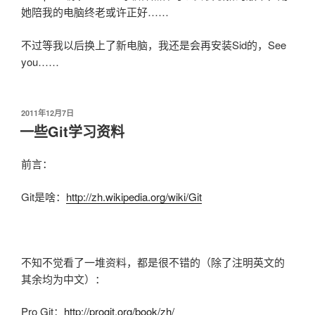
她陪我的电脑终老或许正好……
不过等我以后换上了新电脑，我还是会再安装Sid的，See
you……
发
2011年12月7日
布
一些Git学习资料
于
前言：
Git是啥：
http://zh.wikipedia.org/wiki/Git
不知不觉看了一堆资料，都是很不错的（除了注明英文的
其余均为中文）：
Pro Git：
http://progit.org/book/zh/