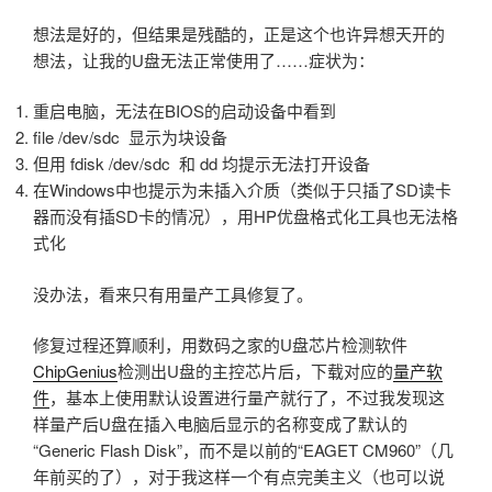
想法是好的，但结果是残酷的，正是这个也许异想天开的
想法，让我的U盘无法正常使用了……症状为：
重启电脑，无法在BIOS的启动设备中看到
file /dev/sdc 显示为块设备
但用 fdisk /dev/sdc 和 dd 均提示无法打开设备
在Windows中也提示为未插入介质（类似于只插了SD读卡
器而没有插SD卡的情况），用HP优盘格式化工具也无法格
式化
没办法，看来只有用量产工具修复了。
修复过程还算顺利，用数码之家的U盘芯片检测软件
ChipGenius
检测出U盘的主控芯片后，下载对应的
量产软
件
，基本上使用默认设置进行量产就行了，不过我发现这
样量产后U盘在插入电脑后显示的名称变成了默认的
“Generic Flash Disk”，而不是以前的“EAGET CM960”（几
年前买的了），对于我这样一个有点完美主义（也可以说