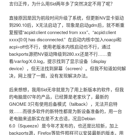
言归正传，为什么用Sid两年多了突然决定不用了呢？
直接原因是因为前段时间升级了系统，但更新NV显卡驱动
到290.10后，X无法启动了，现象是启动gdm后，就不断重
复报错“acpid:client connected from xxx”、“acpid:client
xxxx[0:0] has disconnected.” 在启动内核中加入noacpi和
acpi=off也不行，使用老版本内核启动也不行，通过
backports源把NV驱动降级到280.xx还是不行……查
看/var/log/X.0.log，提示找到了显示设备（display
device），但无法找到屏幕（screen）。但我不知道如何解
决，网上搜了一圈，没有发现解决办法。
后来想想，我用Sid无非就是为了用上新版本的软件，但我
的电脑是07年的产品，已经算是老家伙了，最新的
GNOME 3只有使用后备模式（fallback），无法开启特
效……而很多软件的新特性都是为新设备准备的，用一台
老电脑来追新实在是不太合适，况且Debian
6.0（Squeeze）是今年才发布的，也还是比较新，加上
backports源，Firefox等软件照样可以安装最新的版本，用