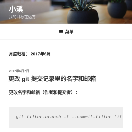
跳
小溪
至
我的目标在远方
内
容
菜单
月度归档：
2017年6月
发
2017年6月7日
布
更改 git 提交记录里的名字和邮箱
于
更改名字和邮箱（作者和提交者）：
git filter-branch -f --commit-filter 'if [ 